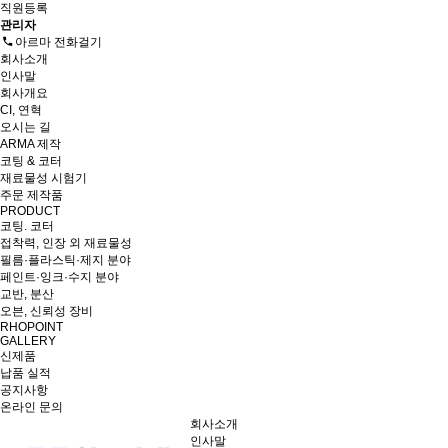
직원등록
관리자
아르마 전화걸기
회사소개
인사말
회사개요
CI, 연혁
오시는 길
ARMA 제작
코팅 & 코터
재료물성 시험기
주문 제작품
PRODUCT
코팅. 코터
접착력, 인장 외 재료물성
필름·플라스틱·제지 분야
페인트·잉크·수지 분야
교반, 분산
오븐, 신뢰성 장비
RHOPOINT
GALLERY
신제품
납품 실적
공지사항
온라인 문의
회사소개
인사말