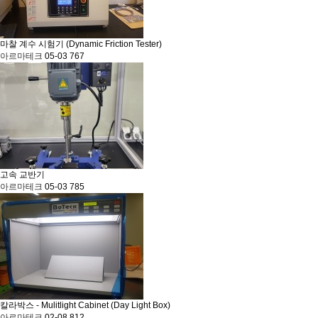
마찰 계수 시험기 (Dynamic Friction Tester)
아르마테크
05-03
767
고속 교반기
아르마테크
05-03
785
칼라박스 - Mulitlight Cabinet (Day Light Box)
아르마테크
02-08
812