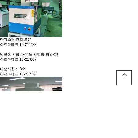
마티스형 건조 오븐
아르마테크
10-21
738
난연성 시험기-45도 시험법(방염성)
아르마테크
10-21
607
마모시험기-3축
arrow_upward
아르마테크
10-21
536
PAGE FULL TESTER - 페이지풀 시험기
아르마테크
10-21
546
검색