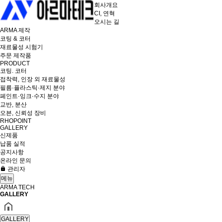
회사개요
CI, 연혁
오시는 길
ARMA 제작
코팅 & 코터
재료물성 시험기
주문 제작품
PRODUCT
코팅. 코터
접착력, 인장 외 재료물성
필름·플라스틱·제지 분야
페인트·잉크·수지 분야
교반, 분산
오븐, 신뢰성 장비
RHOPOINT
GALLERY
신제품
납품 실적
공지사항
온라인 문의
관리자
메뉴
ARMA TECH
GALLERY
GALLERY