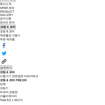
회사소개
ARMA 제작
PRODUCT
GALLERY
공지사항
온라인 문의
코팅 & 코터
코팅 & 코터
재료물성 시험기
주문 제작품
공유하기
코팅 & 코터
시험기기 전문업체 아르마테크
코팅 & 코터 카테고리
전체
코팅기
바코터,코팅판
어플리케이터
Total 9건
1 페이지