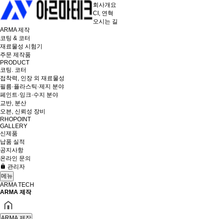
회사개요
CI, 연혁
오시는 길
ARMA 제작
코팅 & 코터
재료물성 시험기
주문 제작품
PRODUCT
코팅. 코터
접착력, 인장 외 재료물성
필름·플라스틱·제지 분야
페인트·잉크·수지 분야
교반, 분산
오븐, 신뢰성 장비
RHOPOINT
GALLERY
신제품
납품 실적
공지사항
온라인 문의
관리자
메뉴
ARMA TECH
ARMA 제작
ARMA 제작