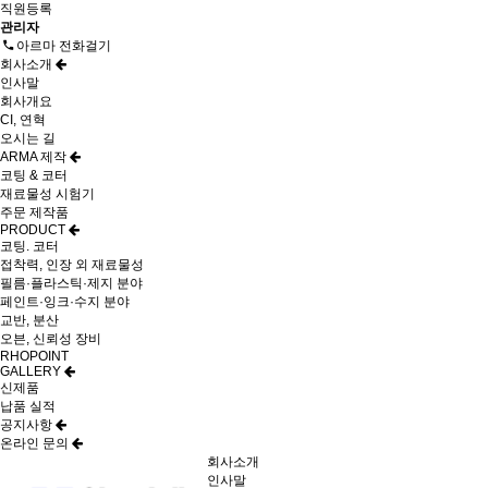
직원등록
관리자
아르마 전화걸기
회사소개
인사말
회사개요
CI, 연혁
오시는 길
ARMA 제작
코팅 & 코터
재료물성 시험기
주문 제작품
PRODUCT
코팅. 코터
접착력, 인장 외 재료물성
필름·플라스틱·제지 분야
페인트·잉크·수지 분야
교반, 분산
오븐, 신뢰성 장비
RHOPOINT
GALLERY
신제품
납품 실적
공지사항
온라인 문의
회사소개
인사말