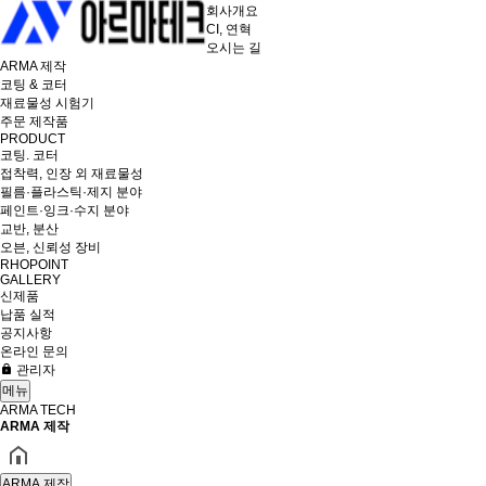
회사개요
CI, 연혁
오시는 길
ARMA 제작
코팅 & 코터
재료물성 시험기
주문 제작품
PRODUCT
코팅. 코터
접착력, 인장 외 재료물성
필름·플라스틱·제지 분야
페인트·잉크·수지 분야
교반, 분산
오븐, 신뢰성 장비
RHOPOINT
GALLERY
신제품
납품 실적
공지사항
온라인 문의
관리자
메뉴
ARMA TECH
ARMA 제작
ARMA 제작