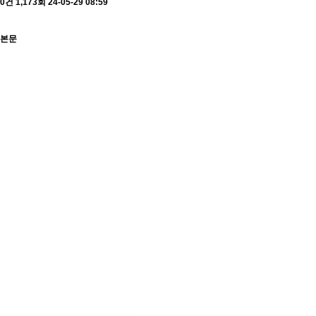
0건
1,173회
24-05-29 08:59
본문