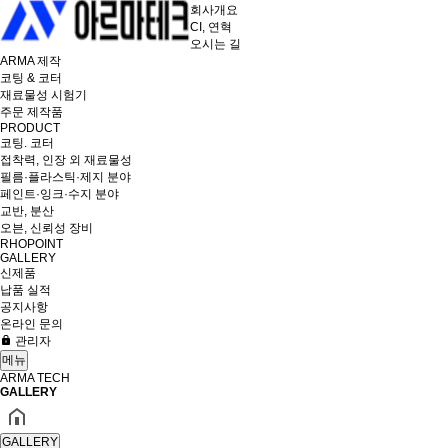
회사개요
CI, 연혁
오시는 길
ARMA 제작
코팅 & 코터
재료물성 시험기
주문 제작품
PRODUCT
코팅. 코터
접착력, 인장 외 재료물성
필름·플라스틱·제지 분야
페인트·잉크·수지 분야
교반, 분산
오븐, 신뢰성 장비
RHOPOINT
GALLERY
신제품
납품 실적
공지사항
온라인 문의
관리자
메뉴
ARMA TECH
GALLERY
GALLERY