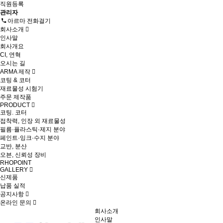
직원등록
관리자
아르마 전화걸기
회사소개
인사말
회사개요
CI, 연혁
오시는 길
ARMA 제작
코팅 & 코터
재료물성 시험기
주문 제작품
PRODUCT
코팅. 코터
접착력, 인장 외 재료물성
필름·플라스틱·제지 분야
페인트·잉크·수지 분야
교반, 분산
오븐, 신뢰성 장비
RHOPOINT
GALLERY
신제품
납품 실적
공지사항
온라인 문의
회사소개
인사말