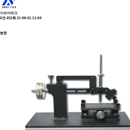
아르마테크
0건
452회
21-06-01 11:04
본문