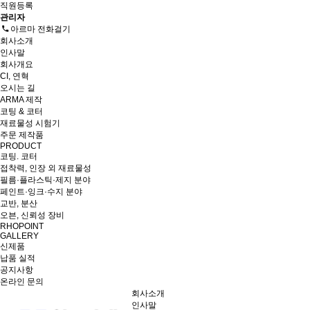
직원등록
관리자
아르마 전화걸기
회사소개
인사말
회사개요
CI, 연혁
오시는 길
ARMA 제작
코팅 & 코터
재료물성 시험기
주문 제작품
PRODUCT
코팅. 코터
접착력, 인장 외 재료물성
필름·플라스틱·제지 분야
페인트·잉크·수지 분야
교반, 분산
오븐, 신뢰성 장비
RHOPOINT
GALLERY
신제품
납품 실적
공지사항
온라인 문의
회사소개
인사말