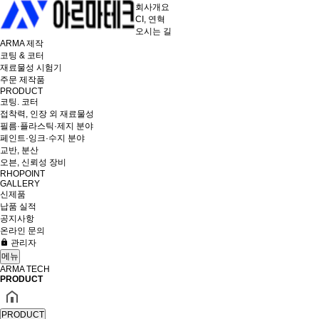
회사개요
CI, 연혁
오시는 길
ARMA 제작
코팅 & 코터
재료물성 시험기
주문 제작품
PRODUCT
코팅. 코터
접착력, 인장 외 재료물성
필름·플라스틱·제지 분야
페인트·잉크·수지 분야
교반, 분산
오븐, 신뢰성 장비
RHOPOINT
GALLERY
신제품
납품 실적
공지사항
온라인 문의
관리자
메뉴
ARMA TECH
PRODUCT
PRODUCT